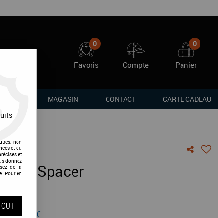
0
0
Favoris
Compte
Panier
RQUES
MAGASIN
CONTACT
CARTE CADEAU
uits
utres, non
nces et du
récises et
vous donnez
te 3D Spacer
sez de la
e. Pour en
vis !
TOUT
 de
139,99
€