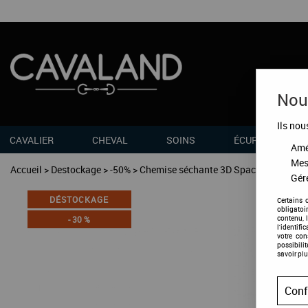
Nous
Ils nou
CAVALIER
CHEVAL
SOINS
ÉCURIES
Amél
Mes
Accueil
>
Destockage
>
-50%
>
Chemise séchante 3D Spacer
Gére
DÉSTOCKAGE
Certains 
obligatoi
contenu, 
-
30
%
l'identifi
votre co
possibili
savoir plu
Conf