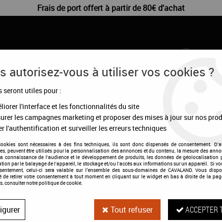
Frais de port offert à partir de 80€ d'achat
 autorisez-vous à utiliser vos cookies ?
s seront utiles pour :
CHIENS
DÉSTOCKAGE
CONFIGURATEUR
MA
iorer l'interface et les fonctionnalités du site
urer les campagnes marketing et proposer des mises à jour sur nos prod
r l'authentification et surveiller les erreurs techniques
cookies sont nécessaires à des fins techniques, ils sont donc dispensés de consentement. D'a
res, peuvent être utilisés pour la personnalisation des annonces et du contenu, la mesure des anno
la connaissance de l'audience et le développement de produits, les données de géolocalisation p
cation par le balayage de l'appareil, le stockage et/ou l'accès aux informations sur un appareil. Si 
Chemise séchan
nsentement, celui-ci sera valable sur l’ensemble des sous-domaines de CAVALAND. Vous dispo
té de retirer votre consentement à tout moment en cliquant sur le widget en bas à droite de la pag
s, consulter notre politique de cookie.
Soyez le premier à donner votre a
igurer
Tout refuser
ACCEPTER 
97
,
99
€
TTC
au lieu