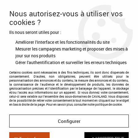
Frais de port offert à partir de 80€ d'achat
Nous autorisez-vous à utiliser vos
cookies ?
0
Ils nous seront utiles pour :
Améliorer l'interface et les fonctionnalités du site
Accueil
>
Ecurie - Concours
>
Matériels d'écurie
>
Chariot porte-selle
Mesurer les campagnes marketing et proposer des mises à
jour sur nos produits
Gérer l'authentification et surveiller les erreurs techniques
Certains cookies sont nécessaires à des fins techniques, ils sont donc dispensés de
consentement. D'autres, non obligatoires, peuvent être utilisés pour la
personnalisation des annonces et du contenu, la mesure des annonces et du contenu,
la connaissance de l'audience et le développement de produits, les données de
géolocalisation précises et l'identification par le balayage de l'appareil, le stockage
et/ou l'accès aux informations sur un appareil. Si vous donnez votre consentement,
celui-ci sera valable sur l’ensemble des sous-domaines de CAVALAND. Vous disposez
de la possibilité de retirer votre consentement à tout moment en cliquant sur le widget
en bas à droite de la page. Pour en savoir plus, consulter notre politique de cookie.
Configurer