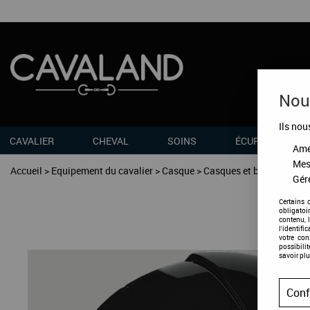
Nous
Ils nou
CAVALIER
CHEVAL
SOINS
ÉCURIES
Amél
Mes
Accueil
>
Equipement du cavalier
>
Casque
>
Casques et bombes d'équ
Gére
Certains 
obligatoi
contenu, 
l'identifi
votre co
possibili
savoir plu
Conf