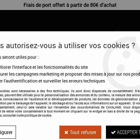
Frais de port offert à partir de 80€ d'achat
 autorisez-vous à utiliser vos cookies ?
s seront utiles pour :
CHIENS
DÉSTOCKAGE
CONFIGURATEUR
MA
iorer l'interface et les fonctionnalités du site
urer les campagnes marketing et proposer des mises à jour sur nos prod
itation
>
Casque Cromo 2.0 shine visière standard
r l'authentification et surveiller les erreurs techniques
cookies sont nécessaires à des fins techniques, ils sont donc dispensés de consentement. D'a
res, peuvent être utilisés pour la personnalisation des annonces et du contenu, la mesure des anno
la connaissance de l'audience et le développement de produits, les données de géolocalisation p
cation par le balayage de l'appareil, le stockage et/ou l'accès aux informations sur un appareil. Si 
Casque Cromo 2.
nsentement, celui-ci sera valable sur l’ensemble des sous-domaines de CAVALAND. Vous dispo
té de retirer votre consentement à tout moment en cliquant sur le widget en bas à droite de la pag
s, consulter notre politique de cookie.
Soyez le premier à donner votre a
469
,
00
€
TTC
igurer
Tout refuser
ACCEPTER 