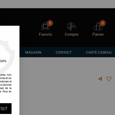
0
0
Favoris
Compte
Panier
RQUES
MAGASIN
CONTACT
CARTE CADEAU
uits
utres, non
nces et du
récises et
vous donnez
ily
sez de la
e. Pour en
vis !
TOUT