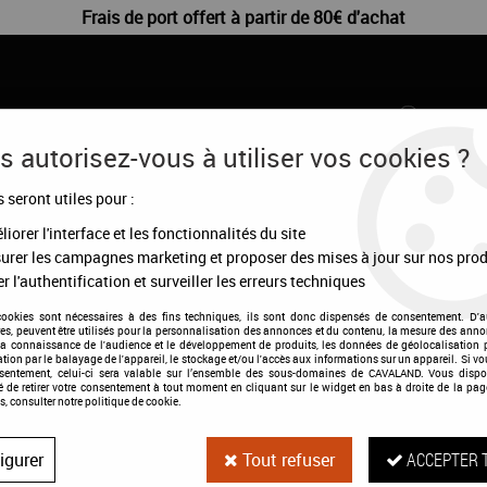
Frais de port offert à partir de 80€ d'achat
 autorisez-vous à utiliser vos cookies ?
s seront utiles pour :
CHIENS
DÉSTOCKAGE
CONFIGURATEUR
MA
iorer l'interface et les fonctionnalités du site
urer les campagnes marketing et proposer des mises à jour sur nos prod
r l'authentification et surveiller les erreurs techniques
cookies sont nécessaires à des fins techniques, ils sont donc dispensés de consentement. D'a
res, peuvent être utilisés pour la personnalisation des annonces et du contenu, la mesure des anno
la connaissance de l'audience et le développement de produits, les données de géolocalisation p
cation par le balayage de l'appareil, le stockage et/ou l'accès aux informations sur un appareil. Si 
Brosse douce Ja
nsentement, celui-ci sera valable sur l’ensemble des sous-domaines de CAVALAND. Vous dispo
té de retirer votre consentement à tout moment en cliquant sur le widget en bas à droite de la pag
s, consulter notre politique de cookie.
Soyez le premier à donner votre a
igurer
Tout refuser
ACCEPTER 
7
,
95
€
TTC