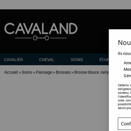
Nous
Ils nou
CAVALIER
CHEVAL
SOINS
ÉCURIES
Amél
Mes
Accueil
>
Soins
>
Pansage
>
Brosses
>
Brosse douce Jaily
Gére
Certains 
obligatoi
contenu, 
l'identifi
votre co
possibili
savoir plu
Conf