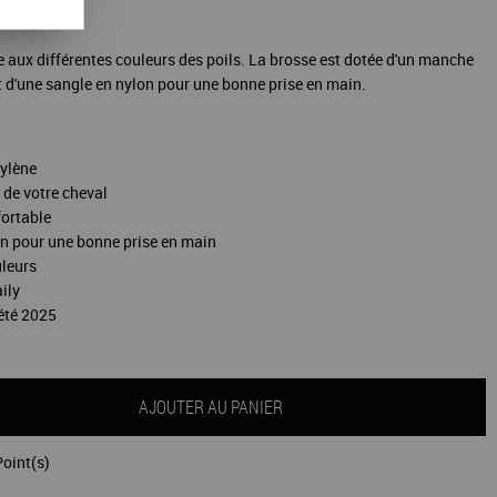
e aux différentes couleurs des poils. La brosse est dotée d'un manche
t d'une sangle en nylon pour une bonne prise en main.
pylène
é de votre cheval
ortable
on pour une bonne prise en main
uleurs
aily
'été 2025
AJOUTER AU PANIER
oint(s)