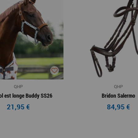
QHP
QHP
col est longe Buddy SS26
Bridon Salermo
21,95 €
84,95 €