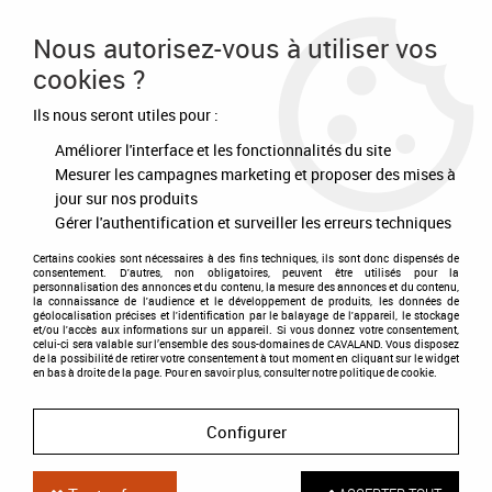
Frais de port offert à partir de 80€ d'achat
Nous autorisez-vous à utiliser vos
cookies ?
0
Ils nous seront utiles pour :
Améliorer l'interface et les fonctionnalités du site
Accueil
>
Soins
>
Pansage
>
Brosses
>
Brosse douce
Mesurer les campagnes marketing et proposer des mises à
jour sur nos produits
Gérer l'authentification et surveiller les erreurs techniques
Certains cookies sont nécessaires à des fins techniques, ils sont donc dispensés de
consentement. D'autres, non obligatoires, peuvent être utilisés pour la
personnalisation des annonces et du contenu, la mesure des annonces et du contenu,
la connaissance de l'audience et le développement de produits, les données de
géolocalisation précises et l'identification par le balayage de l'appareil, le stockage
et/ou l'accès aux informations sur un appareil. Si vous donnez votre consentement,
celui-ci sera valable sur l’ensemble des sous-domaines de CAVALAND. Vous disposez
de la possibilité de retirer votre consentement à tout moment en cliquant sur le widget
en bas à droite de la page. Pour en savoir plus, consulter notre politique de cookie.
Configurer