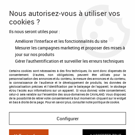
Frais de port offert à partir de 80€ d'achat
Nous autorisez-vous à utiliser vos
cookies ?
0
Ils nous seront utiles pour :
Améliorer l'interface et les fonctionnalités du site
Accueil
>
Soins
>
Pansage
>
Pieds
>
Brosse à sabot Exclusive Line
Mesurer les campagnes marketing et proposer des mises à
jour sur nos produits
Gérer l'authentification et surveiller les erreurs techniques
Certains cookies sont nécessaires à des fins techniques, ils sont donc dispensés de
consentement. D'autres, non obligatoires, peuvent être utilisés pour la
personnalisation des annonces et du contenu, la mesure des annonces et du contenu,
la connaissance de l'audience et le développement de produits, les données de
géolocalisation précises et l'identification par le balayage de l'appareil, le stockage
et/ou l'accès aux informations sur un appareil. Si vous donnez votre consentement,
celui-ci sera valable sur l’ensemble des sous-domaines de CAVALAND. Vous disposez
de la possibilité de retirer votre consentement à tout moment en cliquant sur le widget
en bas à droite de la page. Pour en savoir plus, consulter notre politique de cookie.
Configurer