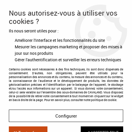
Frais de port offert à partir de 80€ d'achat
Nous autorisez-vous à utiliser vos
cookies ?
0
Ils nous seront utiles pour :
Améliorer l'interface et les fonctionnalités du site
Accueil
>
Destockage
>
-40%
>
Bottes d'équitation Tamar
Mesurer les campagnes marketing et proposer des mises à
jour sur nos produits
DÉSTOCKAGE
-
40
%
Gérer l'authentification et surveiller les erreurs techniques
Certains cookies sont nécessaires à des fins techniques, ils sont donc dispensés de
consentement. D'autres, non obligatoires, peuvent être utilisés pour la
personnalisation des annonces et du contenu, la mesure des annonces et du contenu,
la connaissance de l'audience et le développement de produits, les données de
géolocalisation précises et l'identification par le balayage de l'appareil, le stockage
et/ou l'accès aux informations sur un appareil. Si vous donnez votre consentement,
celui-ci sera valable sur l’ensemble des sous-domaines de CAVALAND. Vous disposez
de la possibilité de retirer votre consentement à tout moment en cliquant sur le widget
en bas à droite de la page. Pour en savoir plus, consulter notre politique de cookie.
Configurer