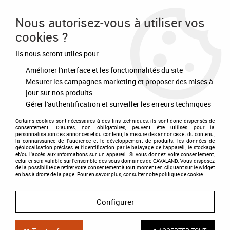
Frais de port offert à partir de 80€ d'achat
Nous autorisez-vous à utiliser vos
cookies ?
0
Ils nous seront utiles pour :
Améliorer l'interface et les fonctionnalités du site
Accueil
>
Destockage
>
-50%
>
Boots Soren marron
Mesurer les campagnes marketing et proposer des mises à
jour sur nos produits
DÉSTOCKAGE
-
50
%
Gérer l'authentification et surveiller les erreurs techniques
Certains cookies sont nécessaires à des fins techniques, ils sont donc dispensés de
consentement. D'autres, non obligatoires, peuvent être utilisés pour la
personnalisation des annonces et du contenu, la mesure des annonces et du contenu,
la connaissance de l'audience et le développement de produits, les données de
géolocalisation précises et l'identification par le balayage de l'appareil, le stockage
et/ou l'accès aux informations sur un appareil. Si vous donnez votre consentement,
celui-ci sera valable sur l’ensemble des sous-domaines de CAVALAND. Vous disposez
de la possibilité de retirer votre consentement à tout moment en cliquant sur le widget
en bas à droite de la page. Pour en savoir plus, consulter notre politique de cookie.
Configurer