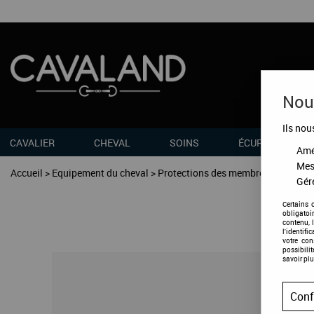
Nous
Ils nou
CAVALIER
CHEVAL
SOINS
ÉCURIES
Amél
Mes
Accueil
>
Equipement du cheval
>
Protections des membres
>
Repos
Gére
Certains 
obligatoi
contenu, 
l'identifi
votre co
possibili
savoir plu
Conf