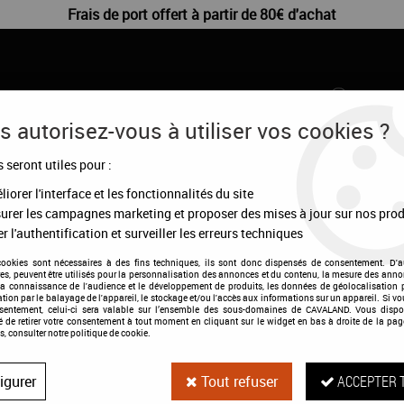
Frais de port offert à partir de 80€ d'achat
 autorisez-vous à utiliser vos cookies ?
s seront utiles pour :
CHIENS
DÉSTOCKAGE
CONFIGURATEUR
MA
iorer l'interface et les fonctionnalités du site
urer les campagnes marketing et proposer des mises à jour sur nos prod
>
Bandages extensibles Climatex
r l'authentification et surveiller les erreurs techniques
cookies sont nécessaires à des fins techniques, ils sont donc dispensés de consentement. D'a
res, peuvent être utilisés pour la personnalisation des annonces et du contenu, la mesure des anno
la connaissance de l'audience et le développement de produits, les données de géolocalisation p
cation par le balayage de l'appareil, le stockage et/ou l'accès aux informations sur un appareil. Si 
Bandages extens
nsentement, celui-ci sera valable sur l’ensemble des sous-domaines de CAVALAND. Vous dispo
té de retirer votre consentement à tout moment en cliquant sur le widget en bas à droite de la pag
s, consulter notre politique de cookie.
Soyez le premier à donner votre a
igurer
Tout refuser
ACCEPTER 
64
,
95
€
TTC