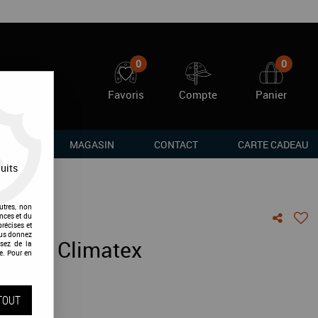
0
0
Favoris
Compte
Panier
RQUES
MAGASIN
CONTACT
CARTE CADEAU
uits
utres, non
nces et du
récises et
vous donnez
ibles Climatex
sez de la
e. Pour en
vis !
TOUT