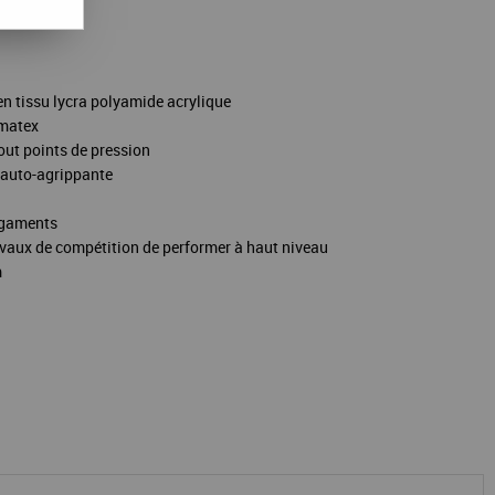
n tissu lycra polyamide acrylique
imatex
out points de pression
 auto-agrippante
ligaments
evaux de compétition de performer à haut niveau
m